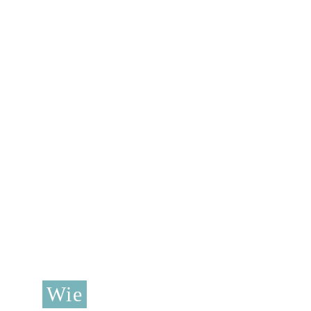
Wie
wir VERÄNDERN