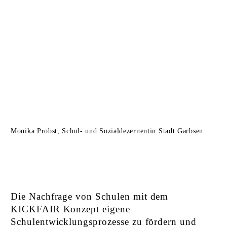
Aus den Erfahrungen der mehrjährigen
Zusammenarbeit schätzen wir KICKFAIR in
besonderer Weise als professionellen Partner.
Besonders beeindruckend war für uns die
Kompetenz von KICKFAIR im Entwickeln
und Stärken demokratischen Lebens durch den
partizipativen und bedarfsorientierten Ansatz.
Monika Probst, Schul- und Sozialdezernentin Stadt Garbsen
Die Nachfrage von Schulen mit dem
KICKFAIR Konzept eigene
Schulentwicklungsprozesse zu fördern und